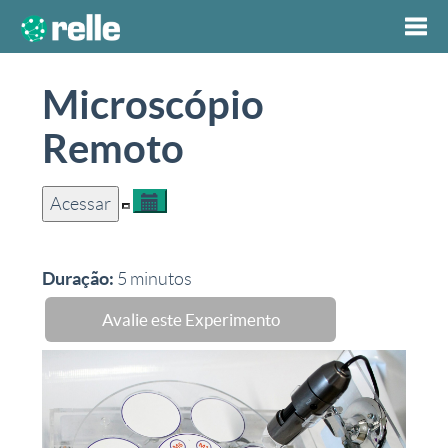
Togg
Microscópio
navi
Remoto
Acessar
Duração:
5
minutos
Avalie este Experimento