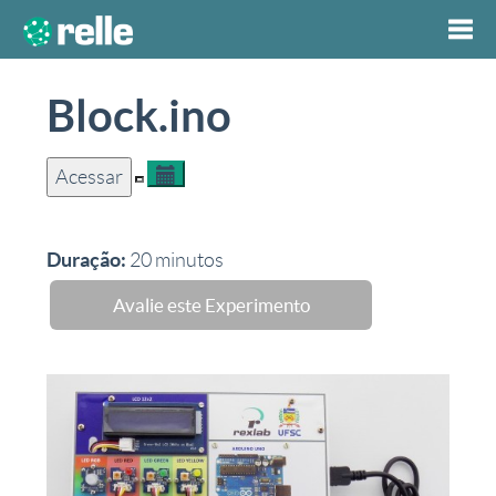
Togg
Block.ino
navi
Acessar
Duração:
20
minutos
Avalie este Experimento